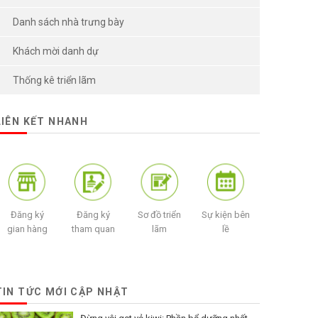
Danh sách nhà trưng bày
Khách mời danh dự
Thống kê triển lãm
LIÊN KẾT NHANH
Đăng ký
Đăng ký
Sơ đồ triển
Sự kiện bên
gian hàng
tham quan
lãm
lề
TIN TỨC MỚI CẬP NHẬT