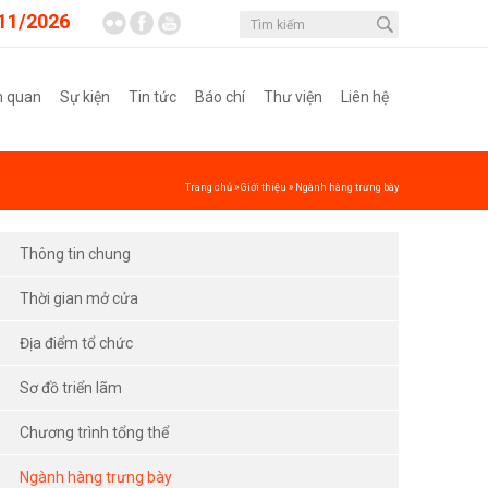
11/2026
m quan
Sự kiện
Tin tức
Báo chí
Thư viện
Liên hệ
Trang chủ
»
Giới thiệu
»
Ngành hàng trưng bày
Thông tin chung
Thời gian mở cửa
Địa điểm tổ chức
Sơ đồ triển lãm
Chương trình tổng thể
Ngành hàng trưng bày