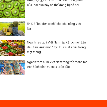
Đừng vội gọt vỏ kiwi: Phần bổ dưỡng nhất
của loại quả này có thể đang bị bỏ phí
Ấn Độ “bật đèn xanh” cho sầu riêng Việt
Nam
Ngành rau quả Việt Nam lập kỷ lục mới: Lần
đầu tiên vượt mốc 1 tỷ USD xuất khẩu trong
một tháng
Ngành tôm hùm Việt Nam tăng tốc mạnh mẽ
trên hành trình vươn ra toàn cầu