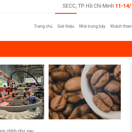
SECC, TP. Hồ Chí Minh
11-14/
Trang chủ
Giới thiệu
Nhà trưng bày
Khách tha
àng chính như sau: