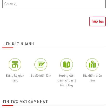
LIÊN KẾT NHANH
Đăng ký gian
Sơ đồ triển lãm
Hướng dẫn
Địa điểm triển
hàng
dành cho nhà
lãm
trưng bày
TIN TỨC MỚI CẬP NHẬT