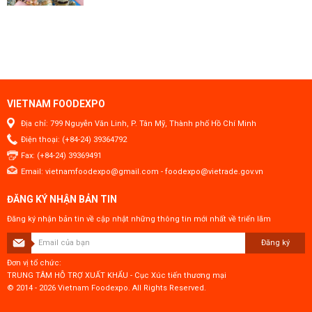
VIETNAM FOODEXPO
Địa chỉ: 799 Nguyễn Văn Linh, P. Tân Mỹ, Thành phố Hồ Chí Minh
Điện thoại: (+84-24) 39364792
Fax: (+84-24) 39369491
Email:
vietnamfoodexpo@gmail.com
-
foodexpo@vietrade.gov.vn
ĐĂNG KÝ NHẬN BẢN TIN
Đăng ký nhận bản tin về cập nhật những thông tin mới nhất về triển lãm
Đăng ký
Đơn vị tổ chức:
TRUNG TÂM HỖ TRỢ XUẤT KHẨU - Cục Xúc tiến thương mại
© 2014 - 2026 Vietnam Foodexpo. All Rights Reserved.