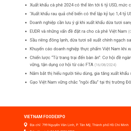
Xuất khẩu cà phê 2024 có thể lên tới 6 tỷ USD, mức c
'Xuất khẩu rau quả chế biến có thể lập kỷ lục 1,4 tỷ 
Doanh nghiệp cần lưu ý gì khi xuất khẩu dừa tươi sa
EUDR và những vấn đề đặt ra cho cà phê Việt Nam
(
Sầu riêng đông lạnh, dừa tươi sẽ xuất chính ngạch 
Khuyến cáo doanh nghiệp thực phẩm Việt Nam khi x
Chiến lược “Từ trang trại đến bàn ăn”: Cơ hội đề ng
vững, tận dụng cơ hội từ các FTA
(16/08/2024)
Nắm bắt thị hiếu người tiêu dùng, gia tăng xuất kh
Gạo Việt Nam vững chắc “ngôi đầu” tại thị trường 
VIETNAM FOODEXPO
Địa chỉ: 799 Nguyễn Văn Linh, P. Tân Mỹ, Thành phố Hồ Chí Minh