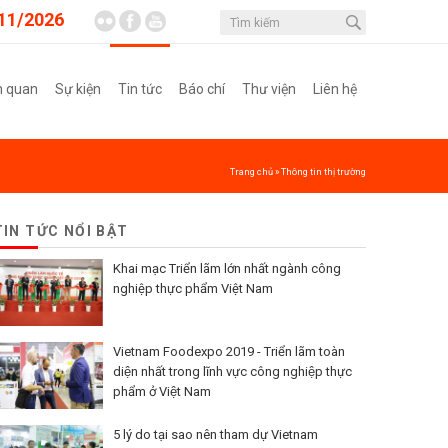
11/2026
m quan
Sự kiện
Tin tức
Báo chí
Thư viện
Liên hệ
Trang chủ
»
Thông tin thị trường
TIN TỨC NỔI BẬT
Khai mạc Triển lãm lớn nhất ngành công
nghiệp thực phẩm Việt Nam
Vietnam Foodexpo 2019 - Triển lãm toàn
diện nhất trong lĩnh vực công nghiệp thực
phẩm ở Việt Nam
5 lý do tại sao nên tham dự Vietnam