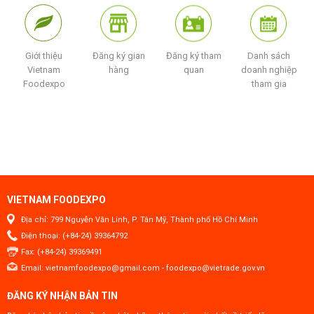
Giới thiệu
Đăng ký gian
Đăng ký tham
Danh sách
Vietnam
hàng
quan
doanh nghiệp
Foodexpo
tham gia
VIETNAM FOODEXPO
Địa chỉ: 799 Nguyễn Văn Linh, P. Tân Mỹ, Thành phố Hồ Chí Minh
Điện thoại: (+84-24) 39364792
Fax: (+84-24) 39369491
Email:
vietnamfoodexpo@gmail.com
-
foodexpo@vietrade.gov.vn
ĐĂNG KÝ NHẬN BẢN TIN