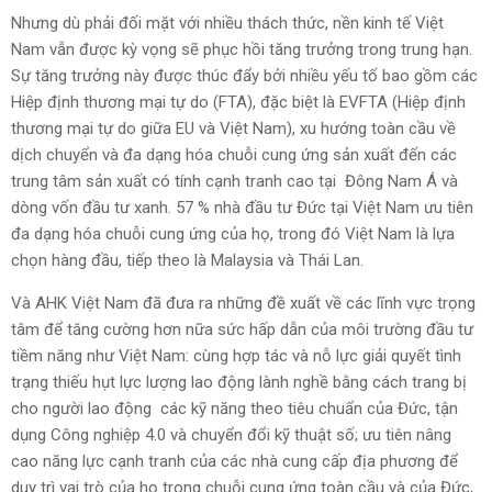
Nhưng dù phải đối mặt với nhiều thách thức, nền kinh tế Việt
Nam vẫn được kỳ vọng sẽ phục hồi tăng trưởng trong trung hạn.
Sự tăng trưởng này được thúc đẩy bởi nhiều yếu tố bao gồm các
Hiệp định thương mại tự do (FTA), đặc biệt là EVFTA (Hiệp định
thương mại tự do giữa EU và Việt Nam), xu hướng toàn cầu về
dịch chuyển và đa dạng hóa chuỗi cung ứng sản xuất đến các
trung tâm sản xuất có tính cạnh tranh cao tại Đông Nam Á và
dòng vốn đầu tư xanh. 57 % nhà đầu tư Đức tại Việt Nam ưu tiên
đa dạng hóa chuỗi cung ứng của họ, trong đó Việt Nam là lựa
chọn hàng đầu, tiếp theo là Malaysia và Thái Lan.
Và AHK Việt Nam đã đưa ra những đề xuất về các lĩnh vực trọng
tâm để tăng cường hơn nữa sức hấp dẫn của môi trường đầu tư
tiềm năng như Việt Nam: cùng hợp tác và nỗ lực giải quyết tình
trạng thiếu hụt lực lượng lao động lành nghề bằng cách trang bị
cho người lao động các kỹ năng theo tiêu chuẩn của Đức, tận
dụng Công nghiệp 4.0 và chuyển đổi kỹ thuật số; ưu tiên nâng
cao năng lực cạnh tranh của các nhà cung cấp địa phương để
duy trì vai trò của họ trong chuỗi cung ứng toàn cầu và của Đức,