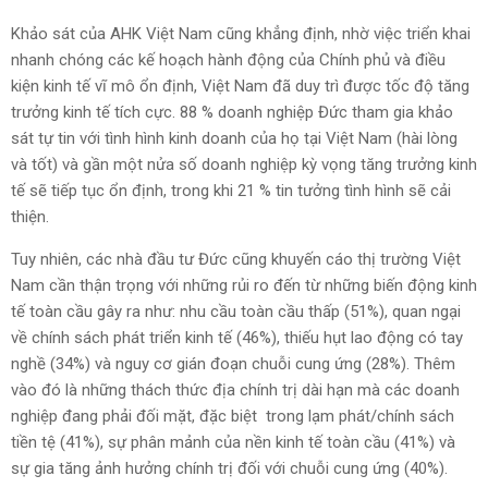
Khảo sát của AHK Việt Nam cũng khẳng định, nhờ việc triển khai
nhanh chóng các kế hoạch hành động của Chính phủ và điều
kiện kinh tế vĩ mô ổn định, Việt Nam đã duy trì được tốc độ tăng
trưởng kinh tế tích cực. 88 % doanh nghiệp Đức tham gia khảo
sát tự tin với tình hình kinh doanh của họ tại Việt Nam (hài lòng
và tốt) và gần một nửa số doanh nghiệp kỳ vọng tăng trưởng kinh
tế sẽ tiếp tục ổn định, trong khi 21 % tin tưởng tình hình sẽ cải
thiện.
Tuy nhiên, các nhà đầu tư Đức cũng khuyến cáo thị trường Việt
Nam cần thận trọng với những rủi ro đến từ những biến động kinh
tế toàn cầu gây ra như: nhu cầu toàn cầu thấp (51%), quan ngại
về chính sách phát triển kinh tế (46%), thiếu hụt lao động có tay
nghề (34%) và nguy cơ gián đoạn chuỗi cung ứng (28%). Thêm
vào đó là những thách thức địa chính trị dài hạn mà các doanh
nghiệp đang phải đối mặt, đặc biệt trong lạm phát/chính sách
tiền tệ (41%), sự phân mảnh của nền kinh tế toàn cầu (41%) và
sự gia tăng ảnh hưởng chính trị đối với chuỗi cung ứng (40%).