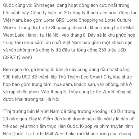
Quốc cùng với Shinsegae, đang hoạt động tích cực nhất trong
bối cảnh này. Công ty hiện có 20 công ty thành viên hoạt động tại
Việt Nam, bao gồm Lotte GRS, Lotte Shopping và Lotte Culture
Works. Trong đó, Lotte Shopping chuẩn bị khai trương Lotte Mall
West Lake Hanoi, tại Hà Nội, vào tháng 8. Đây sẽ là khu phức hợp
trung tâm mua sắm lớn nhất Việt Nam bao gồm một khách sạn
và văn phòng mà công ty đã đầu tư tổng cộng 250 triệu USD
(329,7 tỷ won).
Bên cạnh đó, gã khổng lồ bán lẻ này cũng đang đầu tư khoảng
900 triệu USD để thành lập Thủ Thiêm Eco Smart City, khu phức
hợp bao gồm trung tâm mua sắm, khách sạn, văn phòng, nhà ở
và rạp chiếu phim. Vào tháng 8, Thủy cung Lotte World cũng sẽ
được khai trương tại Hà Nội.
“Thị trường bán lẻ Việt Nam đã tăng trưởng khoảng 100 lần trong
20 năm qua. Đây là điểm đến kinh doanh hấp dẫn với tỷ lệ dân số
trẻ cao, yêu thích ẩm thực Hàn Quốc, K-pop và phim truyền hình
Hàn Quốc. Tại Lotte Mall West Lake mới khai trương của chúng