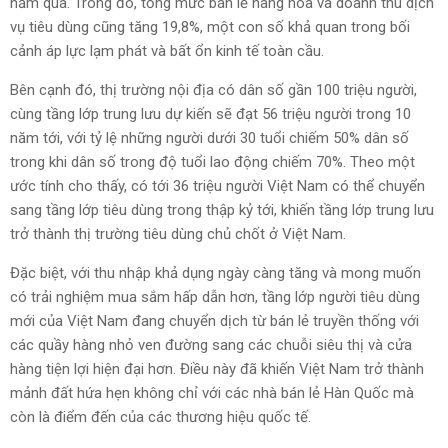
năm qua. Trong đó, tổng mức bán lẻ hàng hóa và doanh thu dịch
vụ tiêu dùng cũng tăng 19,8%, một con số khả quan trong bối
cảnh áp lực lạm phát và bất ổn kinh tế toàn cầu.
Bên cạnh đó, thị trường nội địa có dân số gần 100 triệu người,
cùng tầng lớp trung lưu dự kiến sẽ đạt 56 triệu người trong 10
năm tới, với tỷ lệ những người dưới 30 tuổi chiếm 50% dân số
trong khi dân số trong độ tuổi lao động chiếm 70%. Theo một
ước tính cho thấy, có tới 36 triệu người Việt Nam có thể chuyển
sang tầng lớp tiêu dùng trong thập kỷ tới, khiến tầng lớp trung lưu
trở thành thị trường tiêu dùng chủ chốt ở Việt Nam.
Đặc biệt, với thu nhập khả dụng ngày càng tăng và mong muốn
có trải nghiệm mua sắm hấp dẫn hơn, tầng lớp người tiêu dùng
mới của Việt Nam đang chuyển dịch từ bán lẻ truyền thống với
các quầy hàng nhỏ ven đường sang các chuỗi siêu thị và cửa
hàng tiện lợi hiện đại hơn. Điều này đã khiến Việt Nam trở thành
mảnh đất hứa hẹn không chỉ với các nhà bán lẻ Hàn Quốc mà
còn là điểm đến của các thương hiệu quốc tế.