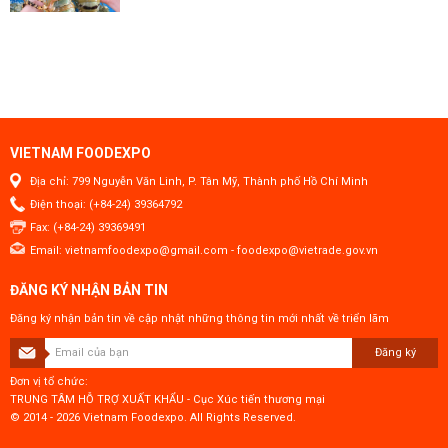
VIETNAM FOODEXPO
Địa chỉ: 799 Nguyễn Văn Linh, P. Tân Mỹ, Thành phố Hồ Chí Minh
Điện thoại: (+84-24) 39364792
Fax: (+84-24) 39369491
Email:
vietnamfoodexpo@gmail.com
-
foodexpo@vietrade.gov.vn
ĐĂNG KÝ NHẬN BẢN TIN
Đăng ký nhận bản tin về cập nhật những thông tin mới nhất về triển lãm
Đăng ký
Đơn vị tổ chức:
TRUNG TÂM HỖ TRỢ XUẤT KHẨU - Cục Xúc tiến thương mại
© 2014 - 2026 Vietnam Foodexpo. All Rights Reserved.