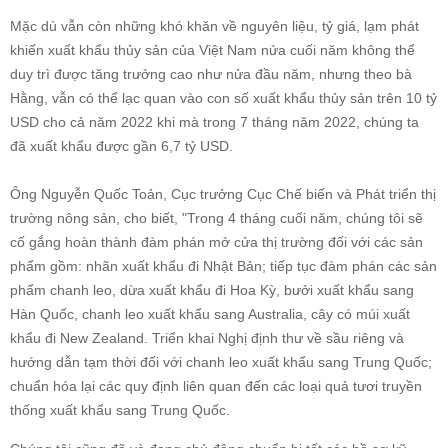
Mặc dù vẫn còn những khó khăn về nguyên liệu, tỷ giá, lạm phát
khiến xuất khẩu thủy sản của Việt Nam nửa cuối năm không thể
duy trì được tăng trưởng cao như nửa đầu năm, nhưng theo bà
Hằng, vẫn có thể lạc quan vào con số xuất khẩu thủy sản trên 10 tỷ
USD cho cả năm 2022 khi mà trong 7 tháng năm 2022, chúng ta
đã xuất khẩu được gần 6,7 tỷ USD.
Ông Nguyễn Quốc Toản, Cục trưởng Cục Chế biến và Phát triển thị
trường nông sản, cho biết, "Trong 4 tháng cuối năm, chúng tôi sẽ
cố gắng hoàn thành đàm phán mở cửa thị trường đối với các sản
phẩm gồm: nhãn xuất khẩu đi Nhật Bản; tiếp tục đàm phán các sản
phẩm chanh leo, dừa xuất khẩu đi Hoa Kỳ, bưởi xuất khẩu sang
Hàn Quốc, chanh leo xuất khẩu sang Australia, cây có múi xuất
khẩu đi New Zealand. Triển khai Nghị định thư về sầu riêng và
hướng dẫn tạm thời đối với chanh leo xuất khẩu sang Trung Quốc;
chuẩn hóa lại các quy định liên quan đến các loại quả tươi truyền
thống xuất khẩu sang Trung Quốc.