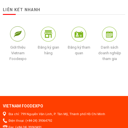
LIÊN KẾT NHANH
Giới thiệu
Đăng ký gian
Đăng ký tham
Danh sách
Vietnam
hàng
quan
doanh nghiệp
Foodexpo
tham gia
VIETNAM FOODEXPO
Địa chỉ: 799 Nguyễn Văn Linh, P. Tân Mỹ, Thành phố Hồ Chí Minh
Điện thoại: (+84-24) 39364792
Fax: (+84-24) 39369491