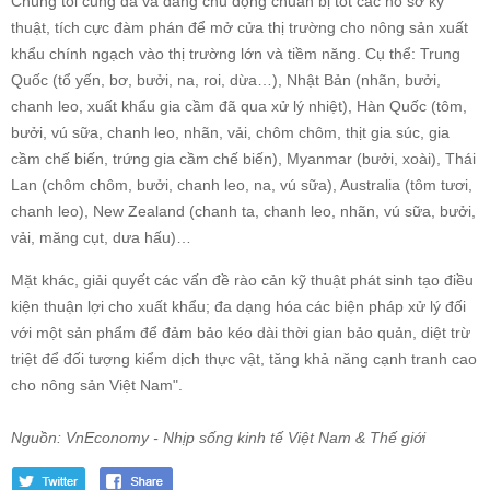
Chúng tôi cũng đã và đang chủ động chuẩn bị tốt các hồ sơ kỹ
thuật, tích cực đàm phán để mở cửa thị trường cho nông sản xuất
khẩu chính ngạch vào thị trường lớn và tiềm năng. Cụ thể: Trung
Quốc (tổ yến, bơ, bưởi, na, roi, dừa…), Nhật Bản (nhãn, bưởi,
chanh leo, xuất khẩu gia cầm đã qua xử lý nhiệt), Hàn Quốc (tôm,
bưởi, vú sữa, chanh leo, nhãn, vải, chôm chôm, thịt gia súc, gia
cầm chế biến, trứng gia cầm chế biến), Myanmar (bưởi, xoài), Thái
Lan (chôm chôm, bưởi, chanh leo, na, vú sữa), Australia (tôm tươi,
chanh leo), New Zealand (chanh ta, chanh leo, nhãn, vú sữa, bưởi,
vải, măng cụt, dưa hấu)…
Mặt khác, giải quyết các vấn đề rào cản kỹ thuật phát sinh tạo điều
kiện thuận lợi cho xuất khẩu; đa dạng hóa các biện pháp xử lý đối
với một sản phẩm để đảm bảo kéo dài thời gian bảo quản, diệt trừ
triệt để đối tượng kiểm dịch thực vật, tăng khả năng cạnh tranh cao
cho nông sản Việt Nam".
Nguồn: VnEconomy - Nhịp sống kinh tế Việt Nam & Thế giới