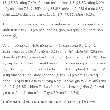
15 tỷ USD, tăng 7,4%; lâm sản chính trên 11,8 tỷ USD, tăng 6,2%;
thủy sản trên 7,5 tỷ USD, tăng 35,3%; chăn nuôi 258,6 triệu USD,
giảm 12,2%; đầu vào sản xuất gần 1,7 tỷ USD, tăng 48,2%.
Trong 8 tháng qua, có 7 sản phẩm/nhóm sản phẩm có giá trị xuất
khẩu trên 2 tỷ USD (cà phê, cao su, gạo, rau quả, điều, tôm, sản
phẩm gỗ).
Về thị trường xuất khẩu nông lâm thủy sản trong 8 tháng năm
2022, khu vực châu Á (chiếm 43,1% thị phần), châu Mỹ (28,9%),
châu Âu (11,8%), châu Đại Dương (1,7%) và châu Phi (1,6%). Hoa
Kỳ tiếp tục là thị trường xuất khẩu lớn nhất của nông lâm thủy sản
Việt Nam, đạt gần 9,6 tỷ USD (chiếm 26,4% thị phần). Đứng thứ 2
là thị trường Trung Quốc khoảng 6,5 tỷ USD (chiếm 17,8% thị
phần). Ở vị trí thứ 3 là thị trường Nhật Bản với giá trị xuất khẩu đạt
trên 2,7 tỷ USD (chiếm 7,4%) và thứ 4 là thị trường Hàn Quốc với
giá trị xuất khẩu đạt trên 1,7 tỷ USD (chiếm 4,7%).
THỦY SẢN TĂNG TRƯỞNG NHƯNG SẼ KHÓ KHĂN HƠN