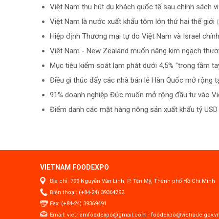
Việt Nam thu hút du khách quốc tế sau chính sách v
Việt Nam là nước xuất khẩu tôm lớn thứ hai thế giới
Hiệp định Thương mại tự do Việt Nam và Israel chín
Việt Nam - New Zealand muốn nâng kim ngạch thươn
Mục tiêu kiểm soát lạm phát dưới 4,5% "trong tầm ta
Điều gì thúc đẩy các nhà bán lẻ Hàn Quốc mở rộng t
91% doanh nghiệp Đức muốn mở rộng đầu tư vào V
Điểm danh các mặt hàng nông sản xuất khẩu tỷ US
VIETNAM FOODEXPO
Địa chỉ: 799 Nguyễn Văn Linh, P. Tân Mỹ, Thành phố Hồ Chí Minh
Điện thoại: (+84-24) 39364792
Fax: (+84-24) 39369491
Email:
vietnamfoodexpo@gmail.com
-
foodexpo@vietrade.gov.v