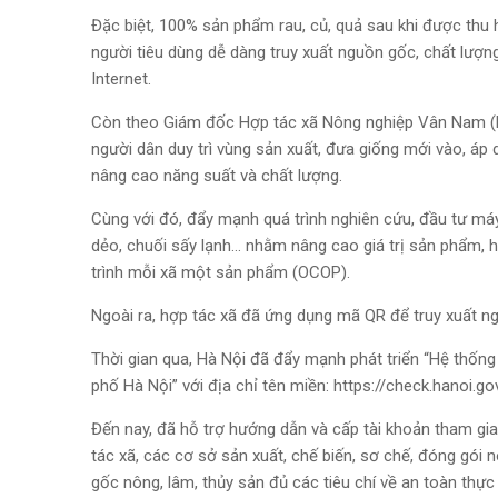
Đặc biệt, 100% sản phẩm rau, củ, quả sau khi được th
người tiêu dùng dễ dàng truy xuất nguồn gốc, chất lượn
Internet.
Còn theo Giám đốc Hợp tác xã Nông nghiệp Vân Nam (
người dân duy trì vùng sản xuất, đưa giống mới vào, á
nâng cao năng suất và chất lượng.
Cùng với đó, đẩy mạnh quá trình nghiên cứu, đầu tư má
dẻo, chuối sấy lạnh… nhằm nâng cao giá trị sản phẩm
trình mỗi xã một sản phẩm (OCOP).
Ngoài ra, hợp tác xã đã ứng dụng mã QR để truy xuất n
Thời gian qua, Hà Nội đã đẩy mạnh phát triển “Hệ thống
phố Hà Nội” với địa chỉ tên miền: https://check.hanoi.gov
Đến nay, đã hỗ trợ hướng dẫn và cấp tài khoản tham gia 
tác xã, các cơ sở sản xuất, chế biến, sơ chế, đóng gói 
gốc nông, lâm, thủy sản đủ các tiêu chí về an toàn thực