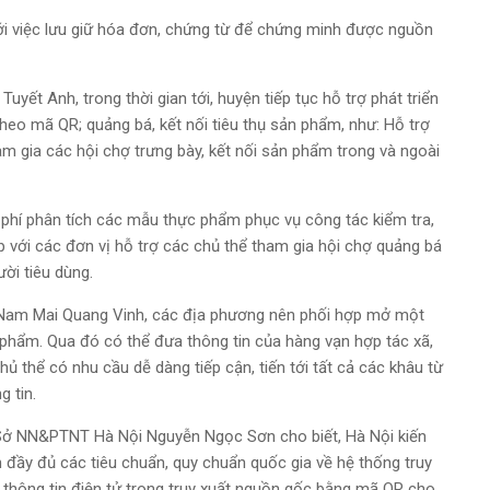
ới việc lưu giữ hóa đơn, chứng từ để chứng minh được nguồn
yết Anh, trong thời gian tới, huyện tiếp tục hỗ trợ phát triển
eo mã QR; quảng bá, kết nối tiêu thụ sản phẩm, như: Hỗ trợ
am gia các hội chợ trưng bày, kết nối sản phẩm trong và ngoài
 phí phân tích các mẫu thực phẩm phục vụ công tác kiểm tra,
p với các đơn vị hỗ trợ các chủ thể tham gia hội chợ quảng bá
ời tiêu dùng.
ệt Nam Mai Quang Vinh, các địa phương nên phối hợp mở một
n phẩm. Qua đó có thể đưa thông tin của hàng vạn hợp tác xã,
ủ thể có nhu cầu dễ dàng tiếp cận, tiến tới tất cả các khâu từ
 tin.
Sở NN&PTNT Hà Nội Nguyễn Ngọc Sơn cho biết, Hà Nội kiến
đầy đủ các tiêu chuẩn, quy chuẩn quốc gia về hệ thống truy
 thông tin điện tử trong truy xuất nguồn gốc bằng mã QR cho