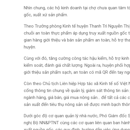
Nhìn chung, các hộ kinh doanh tại chợ chưa quan tâm t
gốc, xuất xứ sản phẩm.
Theo Trưởng phòng Kinh tế huyện Thanh Trì Nguyễn Thị Tu
chuỗi an toàn thực phẩm áp dụng truy xuất nguồn gốc th
gian hàng giới thiệu và bán sản phẩm an toàn, hỗ trợ th
huyện.
Cùng với đó, tăng cường công tác hậu kiểm, hỗ trợ kinh
kiểm soát, đánh giá chất lượng. Ngoài ra, huyện phối hợ
giới thiệu sản phẩm sạch, an toàn có mã QR đến tay ngư
Còn theo Chủ tịch Liên hiệp Hợp tác xã Kinh tế số Vi
cổng thông tin chung về quản lý, giám sát thông tin sả
ngành hàng, giá bán, giá mua nông sản… để tất cả các ch
sản xuất đến tiêu thụ nông sản sẽ được minh bạch thông
Dưới góc độ cơ quan quản lý nhà nước, Phó Giám đốc 
nghị Bộ NN&PTNT cùng các cơ quan liên quan ban hành 
xuất nguồn gốc, các quy định, hướng dẫn việc ứng dụng