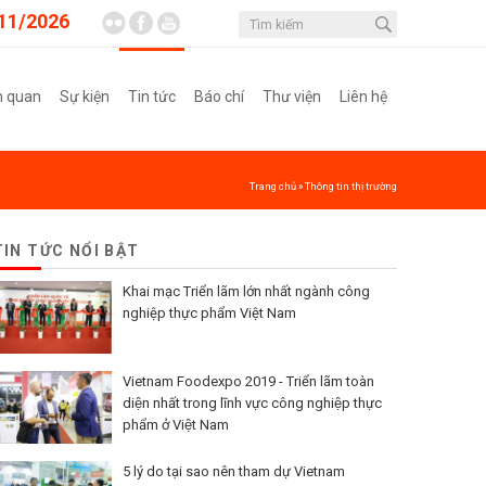
11/2026
m quan
Sự kiện
Tin tức
Báo chí
Thư viện
Liên hệ
Trang chủ
»
Thông tin thị trường
TIN TỨC NỔI BẬT
Khai mạc Triển lãm lớn nhất ngành công
nghiệp thực phẩm Việt Nam
Vietnam Foodexpo 2019 - Triển lãm toàn
diện nhất trong lĩnh vực công nghiệp thực
phẩm ở Việt Nam
5 lý do tại sao nên tham dự Vietnam