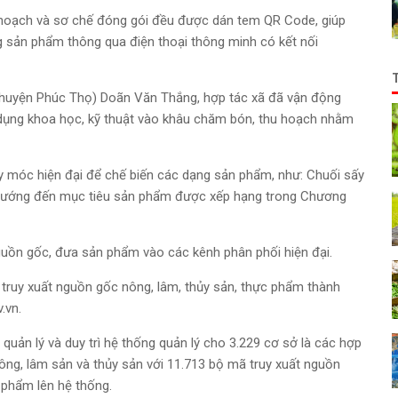
u hoạch và sơ chế đóng gói đều được dán tem QR Code, giúp
g sản phẩm thông qua điện thoại thông minh có kết nối
huyện Phúc Thọ) Doãn Văn Thắng, hợp tác xã đã vận động
p dụng khoa học, kỹ thuật vào khâu chăm bón, thu hoạch nhằm
y móc hiện đại để chế biến các dạng sản phẩm, như: Chuối sấy
, hướng đến mục tiêu sản phẩm được xếp hạng trong Chương
guồn gốc, đưa sản phẩm vào các kênh phân phối hiện đại.
 truy xuất nguồn gốc nông, lâm, thủy sản, thực phẩm thành
.vn.
quản lý và duy trì hệ thống quản lý cho 3.229 cơ sở là các hợp
nông, lâm sản và thủy sản với 11.713 bộ mã truy xuất nguồn
 phẩm lên hệ thống.