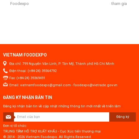
Foodexpo
tham gia
VIETNAM FOODEXPO
Địa chỉ: 799 Nguyễn Văn Linh, P. Tân Mỹ, Thành phố Hồ Chí Minh
Điện thoại: (+84-24) 39364792
Fax: (+84-24) 39369491
Email:
vietnamfoodexpo@gmail.com
-
foodexpo@vietrade.gov.vn
ĐĂNG KÝ NHẬN BẢN TIN
Đăng ký nhận bản tin về cập nhật những thông tin mới nhất về triển lãm
Đăng ký
Đơn vị tổ chức:
TRUNG TÂM HỖ TRỢ XUẤT KHẨU - Cục Xúc tiến thương mại
© 2014 - 2026 Vietnam Foodexpo. All Rights Reserved.