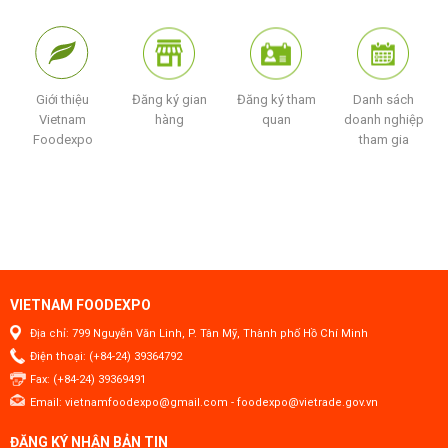
Giới thiệu
Đăng ký gian
Đăng ký tham
Danh sách
Vietnam
hàng
quan
doanh nghiệp
Foodexpo
tham gia
VIETNAM FOODEXPO
Địa chỉ: 799 Nguyễn Văn Linh, P. Tân Mỹ, Thành phố Hồ Chí Minh
Điện thoại: (+84-24) 39364792
Fax: (+84-24) 39369491
Email:
vietnamfoodexpo@gmail.com
-
foodexpo@vietrade.gov.vn
ĐĂNG KÝ NHẬN BẢN TIN