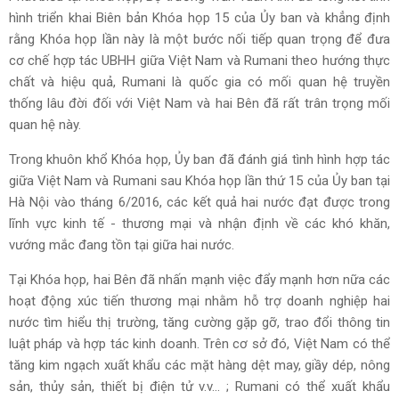
hình triển khai Biên bản Khóa họp 15 của Ủy ban và khẳng định
rằng Khóa họp lần này là một bước nối tiếp quan trọng để đưa
cơ chế hợp tác UBHH giữa Việt Nam và Rumani theo hướng thực
chất và hiệu quả, Rumani là quốc gia có mối quan hệ truyền
thống lâu đời đối với Việt Nam và hai Bên đã rất trân trọng mối
quan hệ này.
Trong khuôn khổ Khóa họp, Ủy ban đã đánh giá tình hình hợp tác
giữa Việt Nam và Rumani sau Khóa họp lần thứ 15 của Ủy ban tại
Hà Nội vào tháng 6/2016, các kết quả hai nước đạt được trong
lĩnh vực kinh tế - thương mại và nhận định về các khó khăn,
vướng mắc đang tồn tại giữa hai nước.
Tại Khóa họp, hai Bên đã nhấn mạnh việc đẩy mạnh hơn nữa các
hoạt động xúc tiến thương mại nhằm hỗ trợ doanh nghiệp hai
nước tìm hiểu thị trường, tăng cường gặp gỡ, trao đổi thông tin
luật pháp và hợp tác kinh doanh. Trên cơ sở đó, Việt Nam có thể
tăng kim ngạch xuất khẩu các mặt hàng dệt may, giầy dép, nông
sản, thủy sản, thiết bị điện tử v.v... ; Rumani có thể xuất khẩu