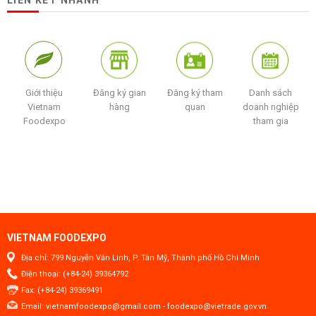
LIÊN KẾT NHANH
Giới thiệu
Đăng ký gian
Đăng ký tham
Danh sách
Vietnam
hàng
quan
doanh nghiệp
Foodexpo
tham gia
VIETNAM FOODEXPO
Địa chỉ: 799 Nguyễn Văn Linh, P. Tân Mỹ, Thành phố Hồ Chí Minh
Điện thoại: (+84-24) 39364792
Fax: (+84-24) 39369491
Email:
vietnamfoodexpo@gmail.com
-
foodexpo@vietrade.gov.vn