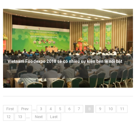
Vietnam Foodexpo 2018 sẽ có nhiều sự kiện bên lề nổi bật
Xem thêm
....
First
Prev
3
4
5
6
7
8
9
10
11
....
12
13
Next
Last