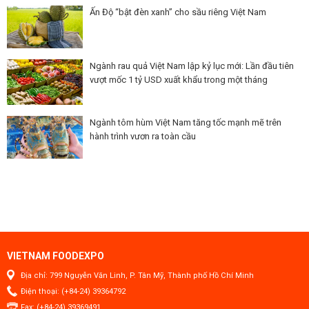
Ấn Độ “bật đèn xanh” cho sầu riêng Việt Nam
Ngành rau quả Việt Nam lập kỷ lục mới: Lần đầu tiên
vượt mốc 1 tỷ USD xuất khẩu trong một tháng
Ngành tôm hùm Việt Nam tăng tốc mạnh mẽ trên
hành trình vươn ra toàn cầu
VIETNAM FOODEXPO
Địa chỉ: 799 Nguyễn Văn Linh, P. Tân Mỹ, Thành phố Hồ Chí Minh
Điện thoại: (+84-24) 39364792
Fax: (+84-24) 39369491