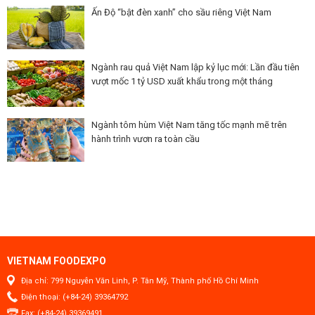
Ấn Độ “bật đèn xanh” cho sầu riêng Việt Nam
Ngành rau quả Việt Nam lập kỷ lục mới: Lần đầu tiên
vượt mốc 1 tỷ USD xuất khẩu trong một tháng
Ngành tôm hùm Việt Nam tăng tốc mạnh mẽ trên
hành trình vươn ra toàn cầu
VIETNAM FOODEXPO
Địa chỉ: 799 Nguyễn Văn Linh, P. Tân Mỹ, Thành phố Hồ Chí Minh
Điện thoại: (+84-24) 39364792
Fax: (+84-24) 39369491