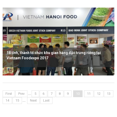
18 tỉnh, thành tổ chức khu gian hàng đặc trưng riêng tại
Vietnam Foodexpo 2017
Xem thêm
....
First
Prev
5
6
7
8
9
10
11
12
13
....
14
15
Next
Last