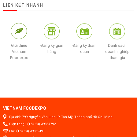
LIÊN KẾT NHANH
Giới thiệu
Đăng ký gian
Đăng ký tham
Danh sách
Vietnam
hàng
quan
doanh nghiệp
Foodexpo
tham gia
VIETNAM FOODEXPO
Địa chỉ: 799 Nguyễn Văn Linh, P. Tân Mỹ, Thành phố Hồ Chí Minh
Điện thoại: (+84-24) 39364792
Fax: (+84-24) 39369491