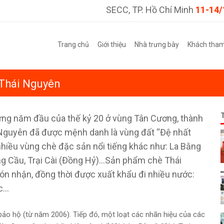
SECC, TP. Hồ Chí Minh
11-14/
Trang chủ
Giới thiệu
Nhà trưng bày
Khách tha
 Thái Nguyên
ững năm đầu của thế kỷ 20 ở vùng Tân Cương, thành
 Nguyên đã được mệnh danh là vùng đất “Đệ nhất
nhiều vùng chè đặc sản nổi tiếng khác như: La Bằng
ông Cầu, Trại Cài (Đồng Hỷ)…Sản phẩm chè Thái
n nhận, đồng thời được xuất khẩu đi nhiều nước:
...
bảo hộ (từ năm 2006). Tiếp đó, một loạt các nhãn hiệu của các