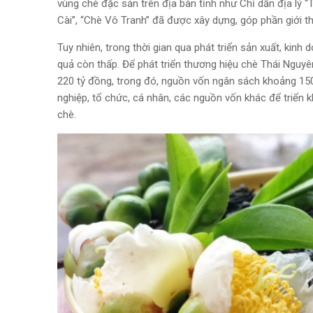
vùng chè đặc sản trên địa bàn tỉnh như Chỉ dẫn địa lý “
Cài”, “Chè Vô Tranh” đã được xây dựng, góp phần giới t
Tuy nhiên, trong thời gian qua phát triển sản xuất, kin
quả còn thấp. Để phát triển thương hiệu chè Thái Nguyê
220 tỷ đồng, trong đó, nguồn vốn ngân sách khoảng 150
nghiệp, tổ chức, cá nhân, các nguồn vốn khác để triển kh
chè.