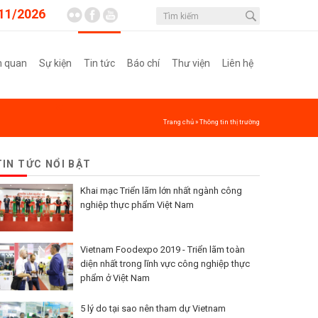
11/2026
m quan
Sự kiện
Tin tức
Báo chí
Thư viện
Liên hệ
Trang chủ
»
Thông tin thị trường
TIN TỨC NỔI BẬT
Khai mạc Triển lãm lớn nhất ngành công
nghiệp thực phẩm Việt Nam
Vietnam Foodexpo 2019 - Triển lãm toàn
diện nhất trong lĩnh vực công nghiệp thực
phẩm ở Việt Nam
5 lý do tại sao nên tham dự Vietnam